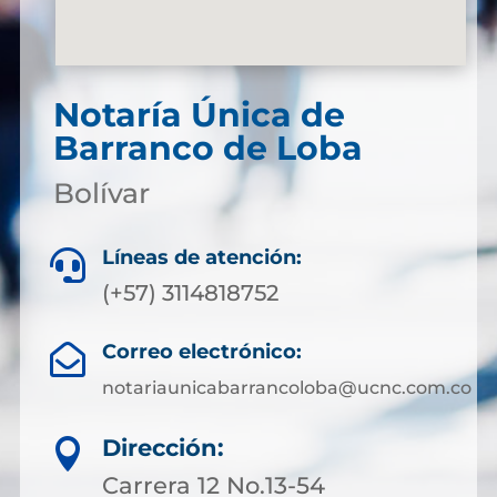
Notaría Única de
Barranco de Loba
Bolívar
Líneas de atención:

(+57) 3114818752
Correo electrónico:

notariaunicabarrancoloba@ucnc.com.co
Dirección:

Carrera 12 No.13-54