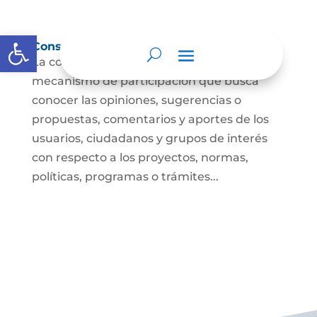
Abrir barra de herramientas
Consulta ciudadana
La consulta a la ciudadanía es un
mecanismo de participación que busca
conocer las opiniones, sugerencias o
propuestas, comentarios y aportes de los
usuarios, ciudadanos y grupos de interés
con respecto a los proyectos, normas,
políticas, programas o trámites...