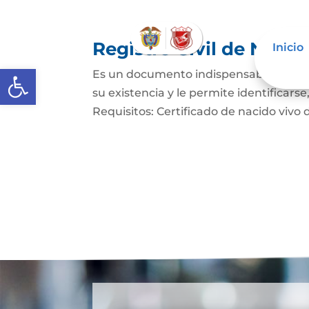
Registro Civil de Naci
Inicio
Abrir barra de herramientas
Es un documento indispensable mediant
su existencia y le permite identificars
Requisitos: Certificado de nacido vivo d