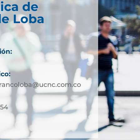
ica de
de Loba
ión:
ico:
rrancoloba@ucnc.com.co
-54