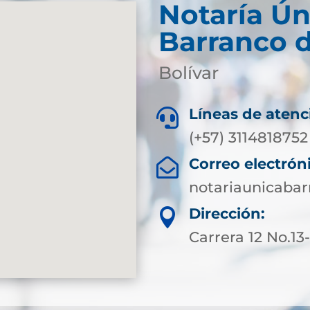
Notaría Ún
Barranco 
Bolívar
Líneas de atenc

(+57) 3114818752
Correo electrón

notariaunicaba
Dirección:

Carrera 12 No.13