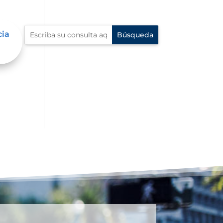
cia
dad