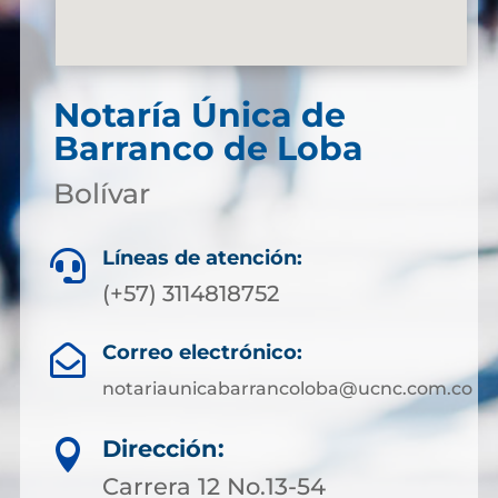
Notaría Única de
Barranco de Loba
Bolívar
Líneas de atención:

(+57) 3114818752
Correo electrónico:

notariaunicabarrancoloba@ucnc.com.co
Dirección:

Carrera 12 No.13-54