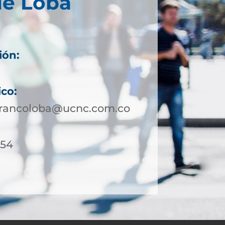
de Loba
ión:
ico:
rrancoloba@ucnc.com.co
-54