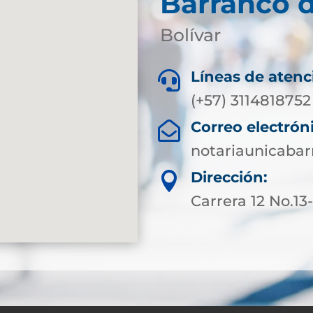
Barranco 
Bolívar
Líneas de atenc

(+57) 3114818752
Correo electrón

notariaunicaba
Dirección:

Carrera 12 No.13