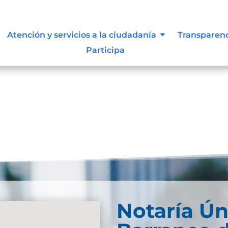
 supervisión, notificación y
Atención y servicios a la ciudadanía
Transparen
el sujeto obligado
Participa
Notaría Ún