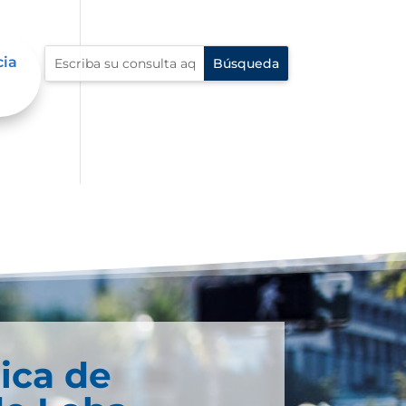
cia
ica de