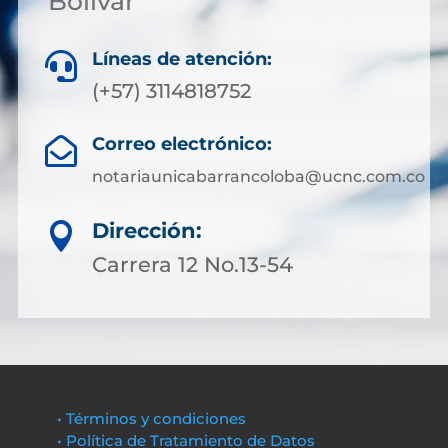
Bolívar
Líneas de atención:

(+57) 3114818752
Correo electrónico:

notariaunicabarrancoloba@ucnc.com.co
Dirección:

Carrera 12 No.13-54
• Términos y condiciones
• Política de Tratamiento de Datos