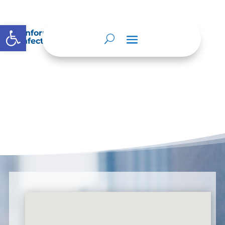
Abrir barra de herramientas
Información sobre decisiones que puede
afectar al público