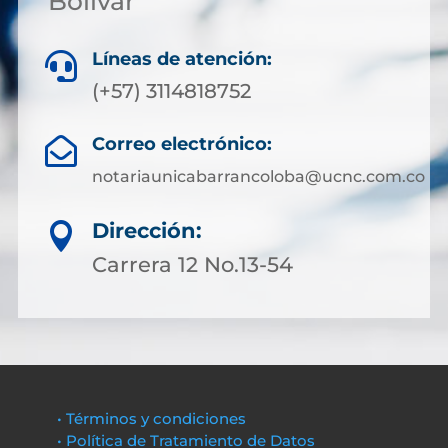
Bolívar
Líneas de atención:

(+57) 3114818752
Correo electrónico:

notariaunicabarrancoloba@ucnc.com.co
Dirección:

Carrera 12 No.13-54
• Términos y condiciones
• Política de Tratamiento de Datos