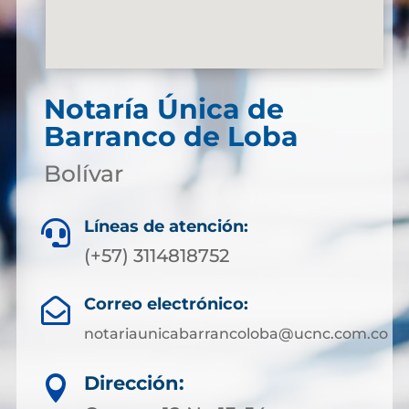
Notaría Única de
Barranco de Loba
Bolívar
Líneas de atención:

(+57) 3114818752
Correo electrónico:

notariaunicabarrancoloba@ucnc.com.co
Dirección:
