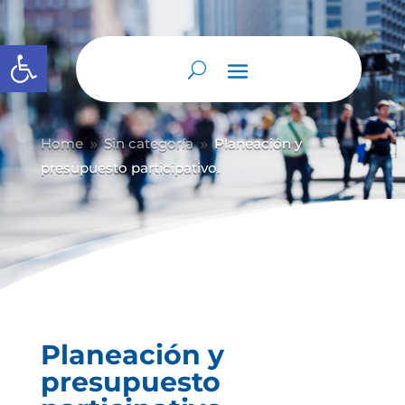
Abrir barra de herramientas
Home
Sin categoría
Planeación y
9
9
presupuesto participativo.
Planeación y
presupuesto