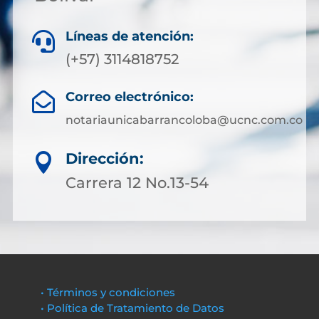
Líneas de atención:

(+57) 3114818752
Correo electrónico:

notariaunicabarrancoloba@ucnc.com.co
Dirección:

Carrera 12 No.13-54
• Términos y condiciones
• Política de Tratamiento de Datos