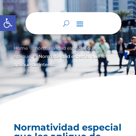
Abrir barra de herramientas
Home
normatividad especial que les
9
aplique.
Normatividad especial que les
9
aplique de interés.
Normatividad especial