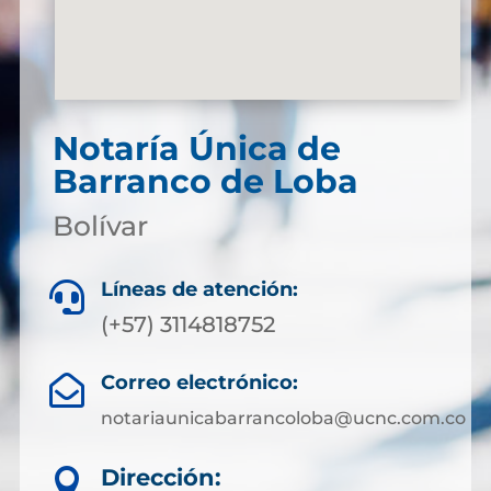
Notaría Única de
Barranco de Loba
Bolívar
Líneas de atención:

(+57) 3114818752
Correo electrónico:

notariaunicabarrancoloba@ucnc.com.co
Dirección:
