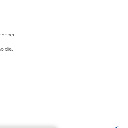
onocer.
mo día.