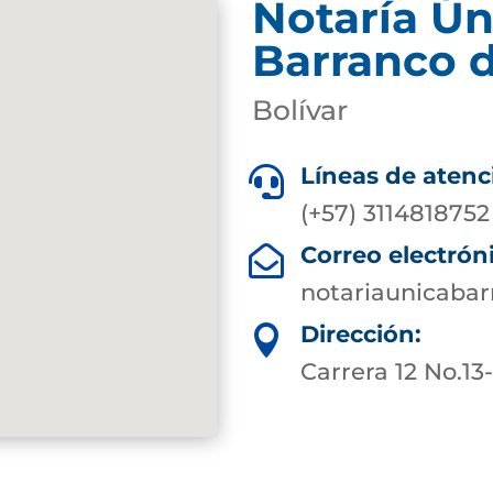
Notaría Ún
Barranco 
Bolívar
Líneas de atenc

(+57) 3114818752
Correo electrón

notariaunicaba
Dirección:

Carrera 12 No.13