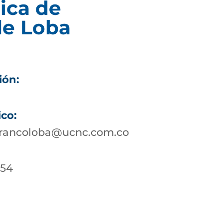
ica de
de Loba
ión:
ico:
rrancoloba@ucnc.com.co
-54