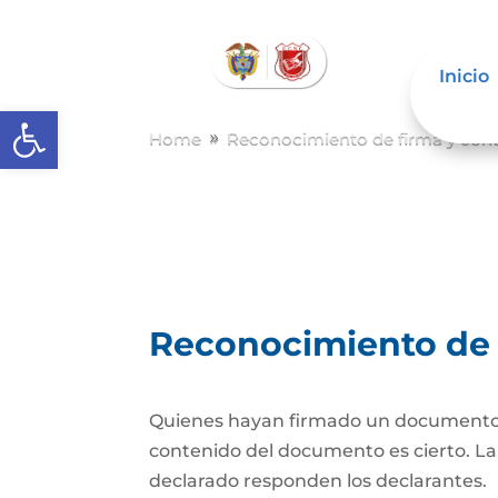
Inicio
Abrir barra de herramientas
Home
Reconocimiento de firma y con
9
Reconocimiento de 
Quienes hayan firmado un documento pr
contenido del documento es cierto. La d
declarado responden los declarantes.