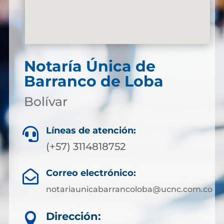
Notaría Única de
Barranco de Loba
Bolívar
Líneas de atención:

(+57) 3114818752
Correo electrónico:

notariaunicabarrancoloba@ucnc.com.co
Dirección:
