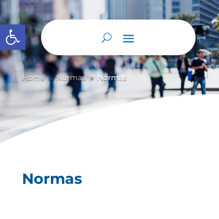
Abrir barra de herramientas
Home
Normas
Normas
9
9
Normas