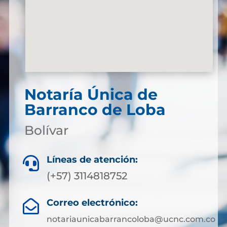
Notaría Única de
Barranco de Loba
Bolívar
Líneas de atención:

(+57) 3114818752
Correo electrónico:

notariaunicabarrancoloba@ucnc.com.co