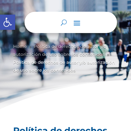
Abrir barra de herramientas
Home
Política de derechos de autor y/
o
9
autorización de uso sobre los contenidos
9
Política de derechos de autor y/o autorización
de uso sobre los contenidos
Política de derechos