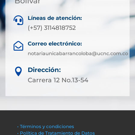
Bolívar
Líneas de atención:

(+57) 3114818752
Correo electrónico:

notariaunicabarrancoloba@ucnc.com.co
Dirección:

Carrera 12 No.13-54
• Términos y condiciones
• Política de Tratamiento de Datos